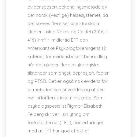
evidensbasert behandlingsmetode av
det norsk (vestlige) helsesystemet, da
det kreves flere seriøse storskala
studier. Ifølge Nelms og Castel (2016, s.
416) innfrir imidlertid EFT den
Amerikanske Psykologforeningens 12
kriterier for evidensbasert behandling
når det gjelder flere psykologiske
tilstander som angst, depresjon, fobier
og PTSD. Det er også nok evidens for
at metoden kan anvendes og at den
bør prioriteres innen forskning. Som
psykologspesialist Rigmor Elisabeth
Felberg skriver i sin ytring om
tankefeltterapi (TFT), bør erfaringer
med at TFT har god effekt bli