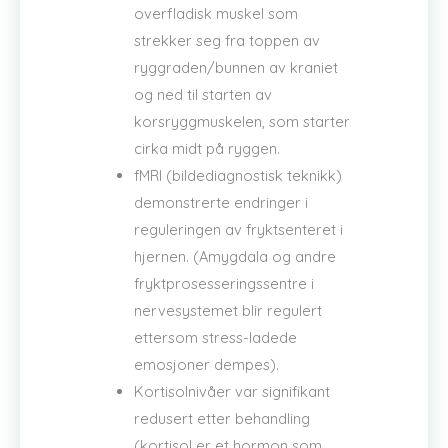
overfladisk muskel som
strekker seg fra toppen av
ryggraden/bunnen av kraniet
og ned til starten av
korsryggmuskelen, som starter
cirka midt på ryggen.
fMRI (bildediagnostisk teknikk)
demonstrerte endringer i
reguleringen av fryktsenteret i
hjernen. (Amygdala og andre
fryktprosesseringssentre i
nervesystemet blir regulert
ettersom stress-ladede
emosjoner dempes).
Kortisolnivåer var signifikant
redusert etter behandling
(kortisol er et hormon som