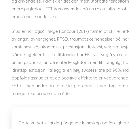
og anvendelse. Faktisk er det den mest utbredte terapifor
energipsykologi. EFT kan anvendes på en rekke ulike pro
emosjonelle og fysiske.
Studier har også, ifølge Rancour (2017) funnet at EFT er eff
av angst, avhengighet, PTSD, traumatiske hendelser på indi
samfunnsnivå, akademisk prestasjon, dysleksi, vektreduksj
Når det gjelder fysiske tilstander har EFT vist seg å være ef
annet psoriasis, anfallrelaterte sykdommer, fibromyalgi, h
idrettsprestasjon. I tillegg til en høy suksessrate på 98%, ind
oppfølgingsstudier at de positive effektene er vedvarende (
EFT er med andre ord et allsidig terapeutisk verktøy som 
mange ulike problemområder.
Dette kurset vil gi deg følgende kunnskap og ferdighete