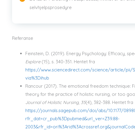
selvhjelpsprosedyre
Referanse
Feinstein, D. (2019). Energy Psychology: Efficacy, s
Explore
(15), s. 340-351. Hentet fra
https://www.sciencedirect.com/science/article/pii
via%3Dihub
Rancour (2017). The emotional freedom technique: Fin
theory for the practice of holistic nursing, or too go
Journal of Holistic Nursing
,
35
(4), 382-388. Hentet fra
https://journals.sagepub.com/doi/abs/10.1177/0898
rfr_dat=cr_pub%3Dpubmed&url_ver=Z39.88-
2003&rfr_id=ori%3Arid%3Acrossref.org&journalCod