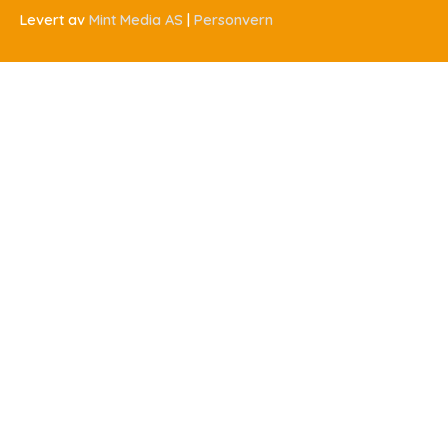
Levert av
Mint Media AS
|
Personvern