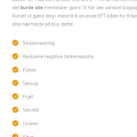
det
burde alle
mennesker gjøre. Vi har alle uønsket bagasj
Kurset vil gjøre deg i stand til å anvende EFT både for å hj
dine nærmeste på bl.a. dette:
Stressmestring
Redusere negative tankemønstre
Fobier
Søtsug
Frykt
Selvtillit
Uvaner
Søvn